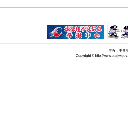
主办：中共
Copyright © http://www.pazjw