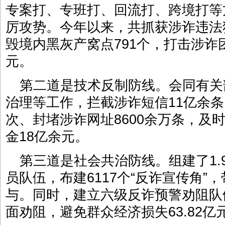
专案打、专班打、回流打、跨境打等
厉攻势。今年以来，共抓获涉诈违法犯
毁境内黑灰产窝点791个，打击涉诈团伙
元。
第二道是技术反制防线。会同有关
治理等工作，拦截涉诈短信11亿余条
次、封堵涉诈网址8600余万条，及
金18亿余元。
第三道是社会共治防线。组建了1.
员队伍，布建6117个“反诈宣传角”
与。同时，建立六级反诈预警劝阻队伍
面劝阻，避免群众经济损失63.82亿