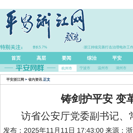
GDP同比增长5.7%
·浙江持续完善打击治理电诈工作体系
首页
高层
要闻
综治
平安
宁波市
温州市
湖州市
杭州市
平安浙江网
>
省内资讯
正文
铸剑护平安 变
访省公安厅党委副书记、
发布：2025年11月11日 17:43:00 来源