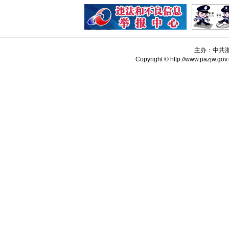
主办：中共
Copyright © http://www.pazjw