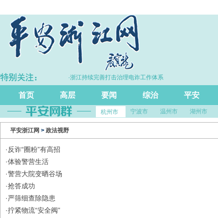
%
·浙江持续完善打击治理电诈工作体系
·
首页
高层
要闻
综治
平安
宁波市
温州市
湖州市
杭州市
平安浙江网
>
政法视野
·
反诈“圈粉”有高招
·
体验警营生活
·
警营大院变晒谷场
·
抢答成功
·
严筛细查除隐患
·
拧紧物流“安全阀”