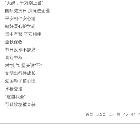
·
“大妈，千万别上当”
·
国际减灾日 演练进企业
·
平安相伴安心游
·
站好暖心护学岗
·
景中有警 平安相伴
·
金秋保收
·
节日反诈不缺席
·
喜迎中秋
·
对“笑气”坚决说“不”
·
文明出行伴成长
·
爱国种子植心田
·
水枪交接
·
“这题我会”
·
可疑软糖被查获
首页
上5页
上一页
46
47