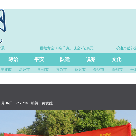
·拦截黄金30余千克、现金2亿余元
·亮相“法治浙江建
尺”
综治
平安
队建
说案
文化
宁波市
温州市
湖州市
嘉兴市
绍兴市
金华市
衢州市
舟
月06日 17:51:29 编辑：黄意娃