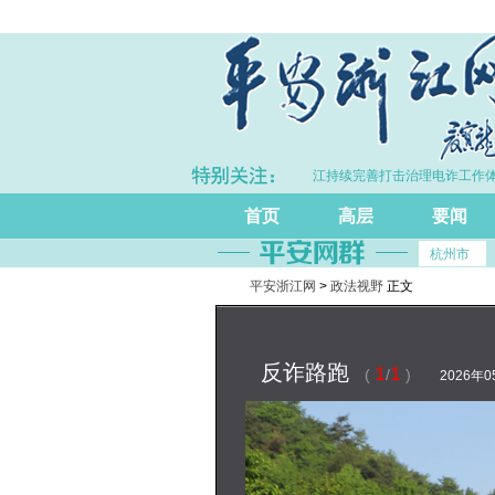
江GDP同比增长5.7%
·浙江持续完善打击治理电诈工作体系
首页
高层
要闻
杭州市
平安浙江网
>
政法视野
正文
反诈路跑
1
1
(
/
)
2026年05