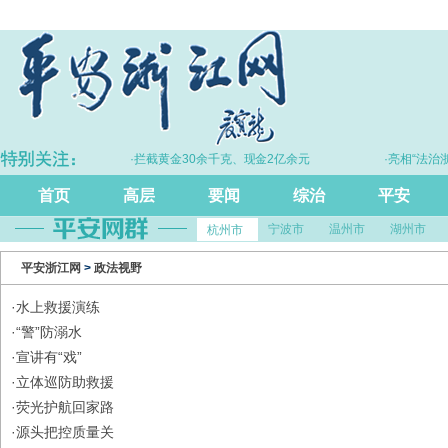
·拦截黄金30余千克、现金2亿余元
·亮相“法治浙江
尺
首页
高层
要闻
综治
平安
宁波市
温州市
湖州市
杭州市
平安浙江网
>
政法视野
·
水上救援演练
·
“警”防溺水
·
宣讲有“戏”
·
立体巡防助救援
·
荧光护航回家路
·
源头把控质量关