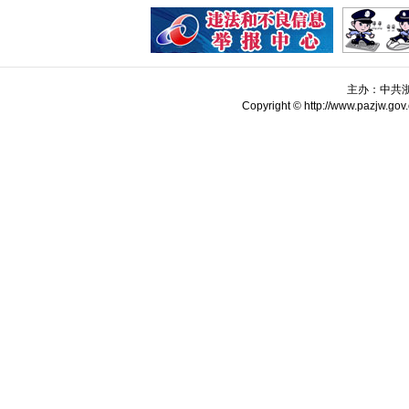
主办：中共
Copyright © http://www.pazjw