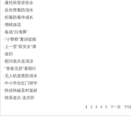
·
暑托班里讲安全
·
反诈禁毒防溺水
·
拒毒防毒伴成长
·
增殖放流
·
备战“白海豚”
·
“小警察”夏训提能
·
上一堂“双安全”课
·
放归
·
慰问老兵送清凉
·
“青春无邪”暑期行
·
无人机巡查防溺水
·
中小学生红门研学
·
快侦快破及时返赃
·
情系老兵 送关怀
1
2
3
4
5
下一页
下5