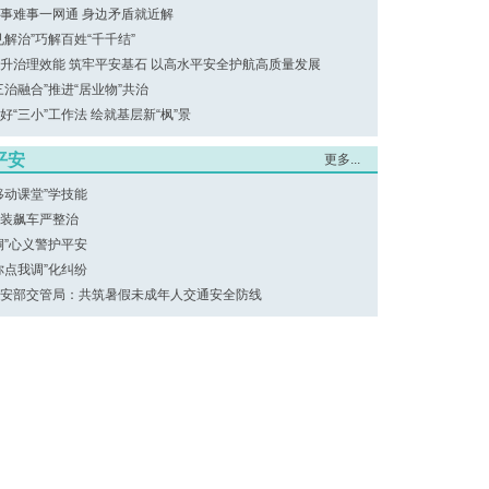
事难事一网通 身边矛盾就近解
见解治”巧解百姓“千千结”
升治理效能 筑牢平安基石 以高水平安全护航高质量发展
三治融合”推进“居业物”共治
好“三小”工作法 绘就基层新“枫”景
平安
更多...
移动课堂”学技能
装飙车严整治
桐”心义警护平安
你点我调”化纠纷
安部交管局：共筑暑假未成年人交通安全防线