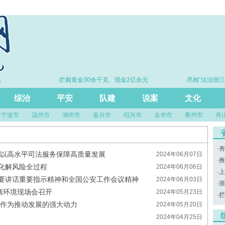
·拦截黄金30余千克、现金2亿余元
·亮相“法治浙江建
尺”
综治
平安
队建
说案
文化
宁波市
温州市
湖州市
嘉兴市
绍兴市
金华市
衢州市
舟
·
夯
 以高水平司法服务保障高质量发展
2024年06月07日
·
推
化解风险全过程
2024年06月06日
·
上
要讲话重要指示精神和全国公安工作会议精神
2024年06月03日
·
浙
商环境现场会召开
2024年05月23日
·
拦
当作为推动发展的强大动力
2024年05月20日
2024年04月25日