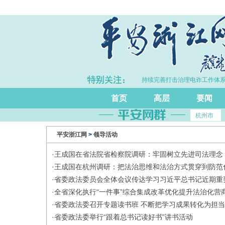
浙江GDP同比增长5.7%
·浙江持续完善打击治理电诈工作体系
首页
高层
要闻
杭州市
平安浙江网
>
领导活动
·
王成国在省法院省检察院调研：牢固树立先进司法理念
·
王成国在杭州调研：把法治思维和法治方式贯穿到防范
·
省委政法委员会全体会议传达学习习近平总书记近期重
·
全省深化执行“一件事”综合集成改革优化提升法治化营
·
省委政法委召开专题读书班 不断把学习成果转化为担
·
省委政法委举行“跟着总书记读好书”讲书活动