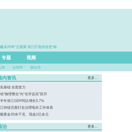
设20年”主题展 浙江打造的这把“标
·赓续百年初心 勇担时代使命
引领风评行业规范发展
专题
视频
山市
台州市
丽水市
省内资讯
更多...
实基础 全面发力
动“物理整合”向“化学反应”跃升
半年浙江GDP同比增长5.7%
江持续完善打击治理电诈工作体系
截黄金30余千克、现金2亿余元
综治
更多...