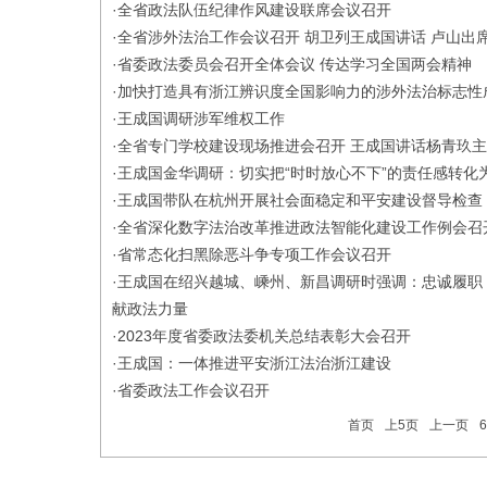
·
全省政法队伍纪律作风建设联席会议召开
·
全省涉外法治工作会议召开 胡卫列王成国讲话 卢山出
·
省委政法委员会召开全体会议 传达学习全国两会精神
·
加快打造具有浙江辨识度全国影响力的涉外法治标志性
·
王成国调研涉军维权工作
·
全省专门学校建设现场推进会召开 王成国讲话杨青玖
·
王成国金华调研：切实把“时时放心不下”的责任感转化为
·
王成国带队在杭州开展社会面稳定和平安建设督导检查
·
​全省深化数字法治改革推进政法智能化建设工作例会召
·
省常态化扫黑除恶斗争专项工作会议召开
·
王成国在绍兴越城、嵊州、新昌调研时强调：忠诚履职 
献政法力量
·
2023年度省委政法委机关总结表彰大会召开
·
王成国：一体推进平安浙江法治浙江建设
·
省委政法工作会议召开
首页
上5页
上一页
6