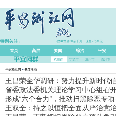
治理电诈工作体系
·拦截黄金30余千克、现金2亿余元
首页
高层
要闻
综治
平安
宁波市
温州市
湖州市
杭州市
平安浙江网
>
领导活动
·
王昌荣金华调研：努力提升新时代
·
省委政法委机关理论学习中心组召
·
形成“六个合力”，推动扫黑除恶专
·
王双全：持之以恒把全面从严治党