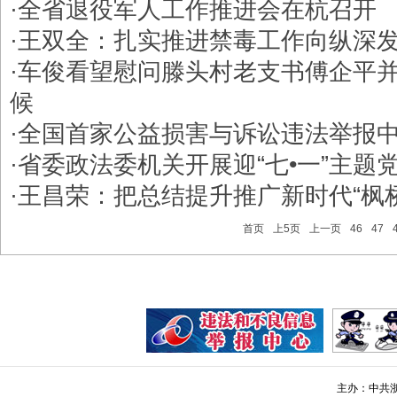
·
全省退役军人工作推进会在杭召开
·
王双全：扎实推进禁毒工作向纵深
·
车俊看望慰问滕头村老支书傅企平
候
·
全国首家公益损害与诉讼违法举报
·
省委政法委机关开展迎“七•一”主题
·
王昌荣：把总结提升推广新时代“枫
首页
上5页
上一页
46
47
主办：中共