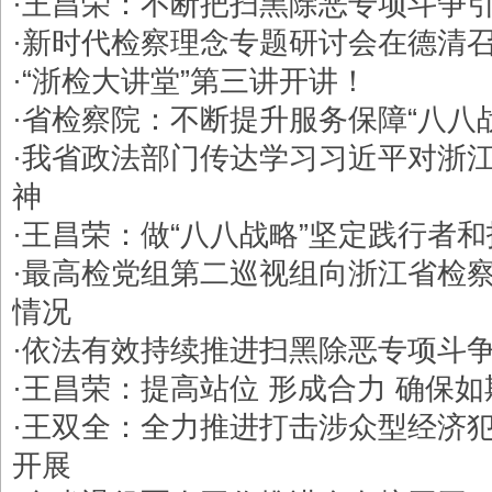
·
王昌荣：不断把扫黑除恶专项斗争
·
新时代检察理念专题研讨会在德清
·
“浙检大讲堂”第三讲开讲！
·
省检察院：​不断提升服务保障“八八
·
我省政法部门传达学习习近平对浙
神
·
王昌荣：做“八八战略”坚定践行者
·
最高检党组第二巡视组向浙江省检
情况
·
依法有效持续推进扫黑除恶专项斗
·
王昌荣：提高站位 形成合力 确保
·
王双全：全力推进打击涉众型经济
开展