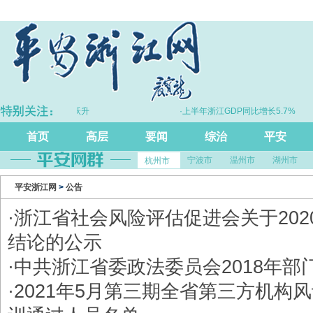
合”向“化学反应”跃升
·上半年浙江GDP同比增长5.7%
首页
高层
要闻
综治
平安
宁波市
温州市
湖州市
杭州市
平安浙江网
>
公告
·
浙江省社会风险评估促进会关于202
结论的公示
·
中共浙江省委政法委员会2018年部
·
2021年5月第三期全省第三方机构