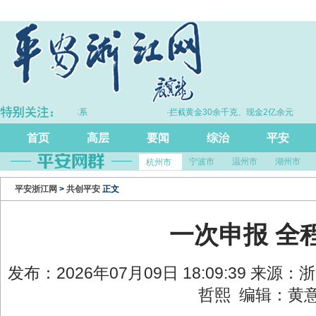
打击治理电诈工作体系
·拦截黄金30余千克、现金2亿余元
首页
高层
要闻
综治
平安
宁波市
温州市
湖州市
杭州市
平安浙江网
>
共创平安
正文
一次申报 全
发布：2026年07月09日 18:09:39 来源
哲熙 编辑：黄