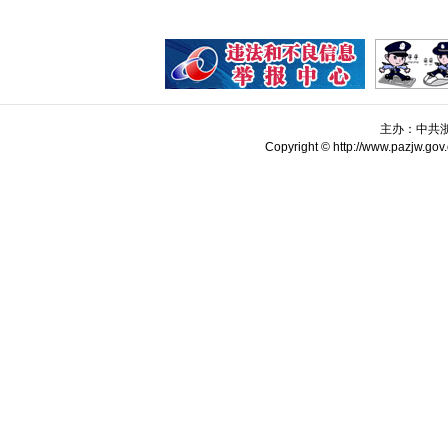
主办：中共
Copyright © http://www.pazjw