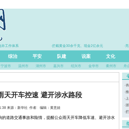
诈工作体系
·拦截黄金30余千克、现金2亿余元
·亮
综治
平安
队建
说案
文化
宁波市
温州市
湖州市
嘉兴市
绍兴市
金华市
衢州市
舟
·
夯
·
推
雨天开车控速 避开涉水路段
·
上
·
浙
:01:38 来源：新华社 作者: 编辑：黄意娃
·
拦
响的道路交通事故和险情，提醒公众雨天开车降低车速、避开涉水