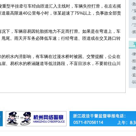
·
急
驶重型半挂牵引车经由匝道汇入主线时，车辆失控打滑，在左右摇
·
“
道最高限速40公里每小时，张某超速了75%以上，负事故全部责
·
提
·
“
情况下，车辆容易因轮胎抓地力不足而打滑。如果是在弯道上，车
·
抓
、甩尾。雨天开车务必降低车速；行经弯道、匝道或在交叉路口转
·
律
来的积水内涝影响，有车辆在过漫水桥时被困。交警提醒，公众在
·
拒
临崖、易积水的桥涵隧道等低洼路段，不盲目涉水，不要前往山川
·
建
·
监
·
以