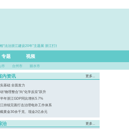
相“法治浙江建设20年”主题展 浙江打造的这把“标
·赓续百年初心 勇担
尺”引领风评行业规范发展
专题
视频
山市
台州市
丽水市
省内资讯
更多...
实基础 全面发力
动“物理整合”向“化学反应”跃升
半年浙江GDP同比增长5.7%
江持续完善打击治理电诈工作体系
截黄金30余千克、现金2亿余元
综治
更多...