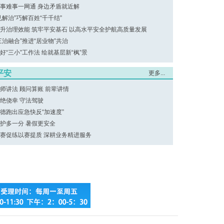
事难事一网通 身边矛盾就近解
见解治”巧解百姓“千千结”
升治理效能 筑牢平安基石 以高水平安全护航高质量发展
三治融合”推进“居业物”共治
好“三小”工作法 绘就基层新“枫”景
平安
更多...
师讲法 顾问算账 前辈讲情
绝侥幸 守法驾驶
德跑出应急快反“加速度”
护多一分 暑假更安全
赛促练以赛提质 深耕业务精进服务