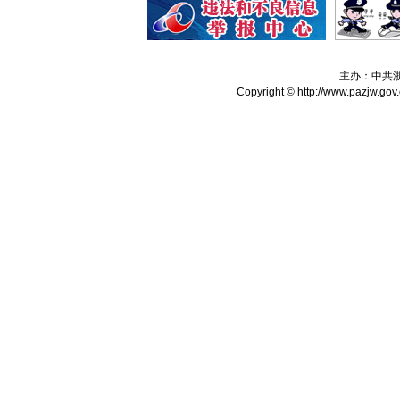
主办：中共
Copyright © http://www.pazjw