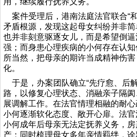
用，继续履行抚养义务。
案件受理后，港南法庭法官联合“
矛盾根源，发现这起母女纠纷并非简
也并非刻意驱逐女儿，而是希望倒逼
强；而身患心理疾病的小何存在认知
所当然，把母亲的期许当成精神伤害
化。
于是，办案团队确立“先疗愈、后
路，以修复心理状态、消融亲子隔阂
展调解工作。在法官情理相融的耐心
小何逐渐软化态度、敞开心扉。法官
小何成年后母亲无法定抚养义务，房
产；同时梳理母女多年亲情羁绊，诠