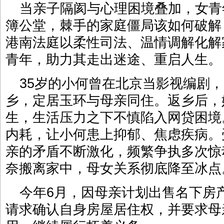
当亲子隔阂与心理困境叠加，女青
簿公堂，棘手的家庭僵局该如何破解
港南法庭以柔性司法、温情调解化解
青年，助力其走出迷途、重启人生。
35岁的小何曾在北京当影视编剧
乡，定居玉环与母亲同住。返乡后，
生，生活压力之下不慎陷入网贷困境
内耗，让小何患上抑郁、焦虑疾病。
亲的矛盾不断激化，频繁争执多次惊
奈搬离家中，母女关系彻底降至冰点
今年6月，因母亲计划出售名下房
请求确认自身房屋居住权，并要求母