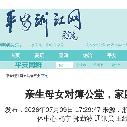
·拦截黄金30余千克、现金2亿余元
·亮相“法治浙江建设20年”主题
尺”引领风评行业规
首页
高层
要闻
综治
平安
宁波市
温州市
湖州市
杭州市
平安浙江网
>
共创平安
正文
亲生母女对簿公堂，家
发布：2026年07月09日 17:29:47 来
体中心 杨宁 郭勤波 通讯员 