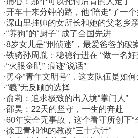
·
痛心！那个可以托付后背的人走了
·
开车十来分钟的路，他“陪走”了一
·
深山里挂帅的女所长和她的父老乡
·
“养狗”的“厨子” 成了全国先进
·
8岁女儿是“刑侦迷”，最爱爸爸的破
·
铁骑孙周胤：稳稳行进在 “做一名好
·
“火眼金睛” 痕迹“说话”
·
勇夺“青年文明号”，这支队伍是如
·
“義”无反顾的选择
·
俞莉：追求极致的出入境“掌门人”
·
邵昊：22天的坚守，一生的奔赴
·
60年安全无事故，这个看守所创下“
·
徐卫青和他的教改“三十六计”