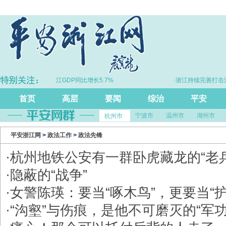
·上半年浙江GDP同比增长5.7%
·浙江持续完善打击治
首页
高层
要闻
综治
平安
宁波市
温州市
湖州市
杭州市
平安浙江网
>
政法工作
>
政法先锋
·
杭州地铁公安有一群卧虎藏龙的“老兵
·
隐蔽的“战争”
·
女警陈瑛：要当“啄木鸟”，更要当“护
·
“沟壑”与伤痕，是他不可磨灭的“军功