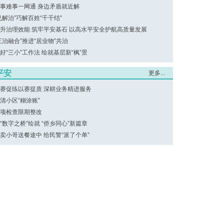
事难事一网通 身边矛盾就近解
见解治”巧解百姓“千千结”
升治理效能 筑牢平安基石 以高水平安全护航高质量发展
三治融合”推进“居业物”共治
好“三小”工作法 绘就基层新“枫”景
平安
更多...
赛促练以赛提质 深耕业务精进服务
清小区“糊涂账”
项检查限期整改
“数字之桥”绘就 “侨乡同心”新篇章
卖小哥送餐途中 给民警“派了个单”