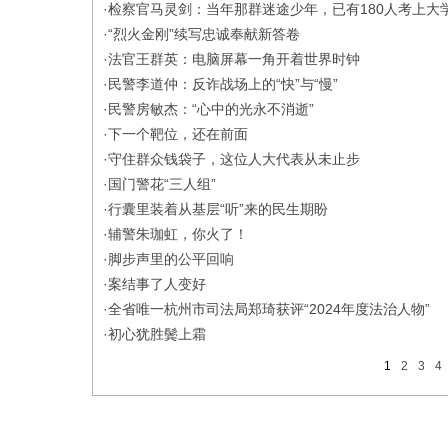
·
检察官马灵剑：当年那群迷途少年，已有180人考上大
·
“烈火金刚”续写忠诚奉献新答卷
·
法官王群英：电脑屏幕一角开着世界时钟
·
民警李道仲：反诈战场上的“快”与“慢”
·
民警房敏杰：“心中的光永不消逝”
·
下一个靶位，还在前面
·
守住群众钱袋子，这位人大代表从未止步
·
国门警花“三人组”
·
行囊里装着从基层“听”来的民生期盼
·
辅警朱珈虹，你火了！
·
脚步声里的公平回响
·
案结事了人变好
·
全省唯一杭州市司法局郑琦获评“2024年度法治人物”
·
初心犹胜鬓上霜
1
2
3
4