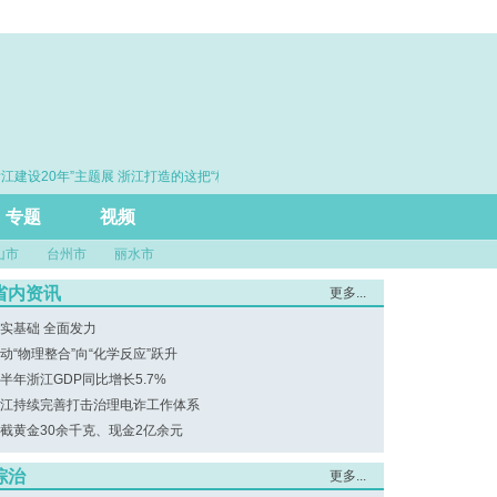
江建设20年”主题展 浙江打造的这把“标
·赓续百年初心 勇担时代使命
”引领风评行业规范发展
专题
视频
山市
台州市
丽水市
省内资讯
更多...
实基础 全面发力
动“物理整合”向“化学反应”跃升
半年浙江GDP同比增长5.7%
江持续完善打击治理电诈工作体系
截黄金30余千克、现金2亿余元
综治
更多...