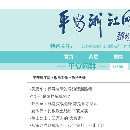
年浙江GDP同比增长5.7%
·浙江持续完善打击治理电诈工作体
首页
高层
要闻
杭州市
平安浙江网
>
政法工作
>
政法先锋
·
吴思华：探寻省际边界治理新路径
·
“兵王”是怎样炼成的？
·
郑浙童：既是实战先锋 亦是育才良师
·
夏体伟：扎根沃土结出平安果实
·
鱼山岛上，三万人的“大管家”
·
从审判席到成长路：少年审判，不止于判