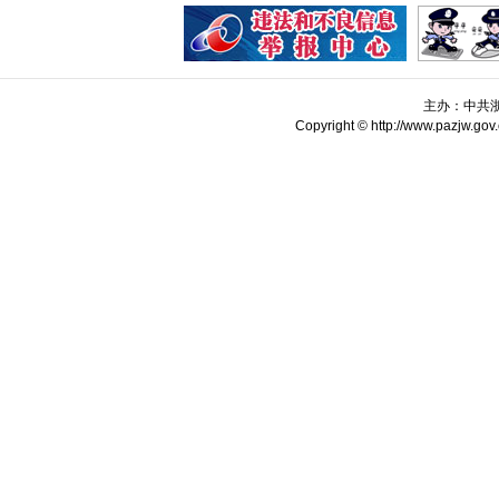
主办：中共
Copyright © http://www.pazjw