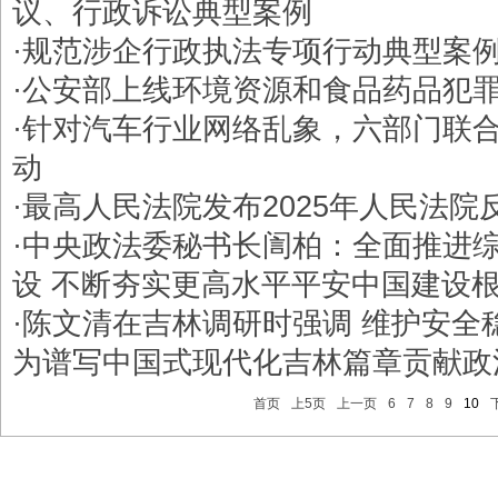
议、行政诉讼典型案例
·
规范涉企行政执法专项行动典型案
·
公安部上线环境资源和食品药品犯
·
针对汽车行业网络乱象，六部门联
动
·
最高人民法院发布2025年人民法院
·
中央政法委秘书长訚柏：全面推进
设 不断夯实更高水平平安中国建设
·
陈文清在吉林调研时强调 维护安全
为谱写中国式现代化吉林篇章贡献政
首页
上5页
上一页
6
7
8
9
10