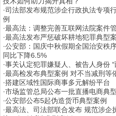
技术如何助力揭开真相？
·
司法部发布规范涉企行政执法专项
例
·
最高法：调整完善互联网法院案件
·
最高法发布严惩破坏耕地犯罪典型
·
公安部：国庆中秋假期全国治安秩
同比下降6.5%
·
事关认定犯罪嫌疑人、被告人身份 “
·
最高检发布典型案例 对不当减刑等
·
搭建区域性国际商事多元解纷平台
·
市场监管总局公布一批直播电商典
·
公安部公布5起伪造货币典型案例
·
最高法、司法部联合发布 规范涉企