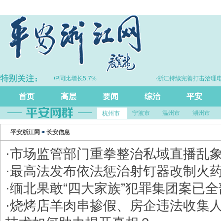
·上半年浙江GDP同比增长5.7%
·浙江持续完善打击治理电
首页
高层
要闻
综治
平安
宁波市
温州市
湖州市
杭州市
平安浙江网
>
长安信息
·
市场监管部门重拳整治私域直播乱
·
最高法发布依法惩治射钉器改制火
·
缅北果敢“四大家族”犯罪集团案已
·
烧烤店羊肉串掺假、房企违法收集