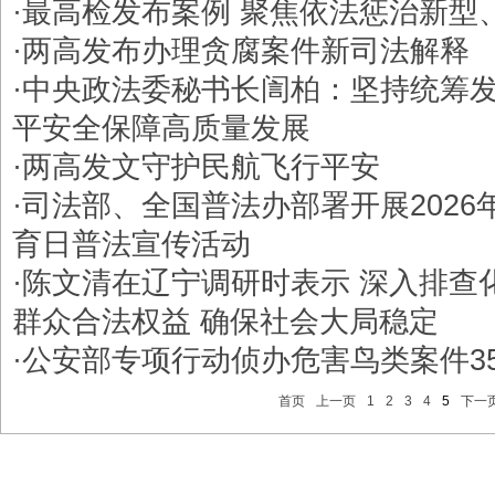
·
最高检发布案例 聚焦依法惩治新型
·
两高发布办理贪腐案件新司法解释
·
中央政法委秘书长訚柏：坚持统筹发
平安全保障高质量发展
·
两高发文守护民航飞行平安
·
司法部、全国普法办部署开展2026
育日普法宣传活动
·
陈文清在辽宁调研时表示 深入排查
群众合法权益 确保社会大局稳定
·
公安部专项行动侦办危害鸟类案件35
首页
上一页
1
2
3
4
5
下一