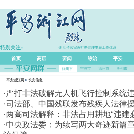
增长5.7%
·浙江持续完善打击治理电诈工作体系
首页
高层
要闻
综治
平安
宁波市
温州市
湖州市
杭州市
平安浙江网
>
长安信息
·
严打非法破解无人机飞行控制系统
·
司法部、中国残联发布残疾人法律
·
两高司法解释：非法占用耕地“违建
·
中央政法委：为续写两大奇迹新篇