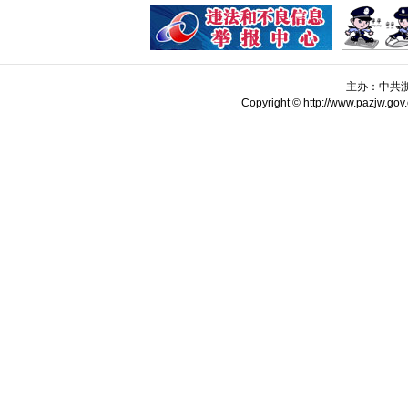
主办：中共
Copyright © http://www.pazjw