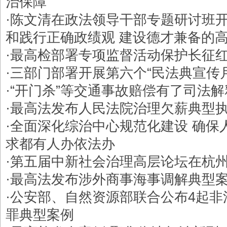
治保障
·
陈文清在政法领导干部专题研讨班开
和践行正确政绩观 建设德才兼备的
·
最高检部署专项监督活动保护长征
·
三部门部署开展第六个“民法典宣传
·
“开门杀”等交通事故赔偿有了司法解
·
最高法发布人民法院治理欠薪典型
·
全面深化综治中心规范化建设 确保
求都有人办依法办
·
第五届中新社会治理高层论坛在杭
·
最高法发布涉外商事海事调解典型
·
公安部、自然资源部联合公布4起非
罪典型案例