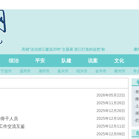
·亮相“法治浙江建设20年”主题展 浙江打造的这把“标
·赓续
尺”引领风评行业规范发展
综治
平安
队建
说案
文化
宁波市
温州市
湖州市
嘉兴市
绍兴市
金华市
衢州市
舟
·
夯
2026年05月22日
·
推
2025年11月26日
·
上
2025年12月26日
·
浙
和骨干人员
2025年12月16日
·
拦
工作交流互鉴
2025年12月11日
2025年12月09日