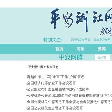
完善打击治理电诈工作体系
·拦截黄金30余千克、现金2亿余元
首页
高层
要闻
杭州市
平安浙江网
>
长安信息
·
再越山海，书写“未审”工作“护苗”答卷
·
全国经济犯罪侦查工作会议召开
·
公安部发布打击金融领域“黑灰产”成绩单
·
公安机关公开通缉100名电信网络诈骗犯罪在逃“金主”
·
全国公安机关生态警务工作会议与会者就推进生态警务
·
全国公安机关生态警务工作会议召开