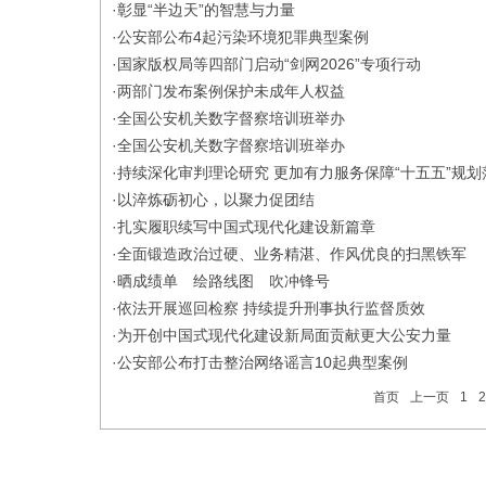
·
彰显“半边天”的智慧与力量
·
公安部公布4起污染环境犯罪典型案例
·
国家版权局等四部门启动“剑网2026”专项行动
·
两部门发布案例保护未成年人权益
·
全国公安机关数字督察培训班举办
·
全国公安机关数字督察培训班举办
·
持续深化审判理论研究 更加有力服务保障“十五五”规划
·
以淬炼砺初心，以聚力促团结
·
扎实履职续写中国式现代化建设新篇章
·
全面锻造政治过硬、业务精湛、作风优良的扫黑铁军
·
晒成绩单 绘路线图 吹冲锋号
·
依法开展巡回检察 持续提升刑事执行监督质效
·
为开创中国式现代化建设新局面贡献更大公安力量
·
公安部公布打击整治网络谣言10起典型案例
首页
上一页
1
2