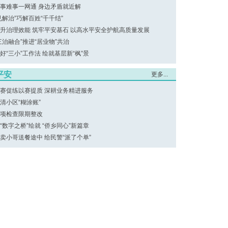
事难事一网通 身边矛盾就近解
见解治”巧解百姓“千千结”
升治理效能 筑牢平安基石 以高水平安全护航高质量发展
三治融合”推进“居业物”共治
好“三小”工作法 绘就基层新“枫”景
平安
更多...
赛促练以赛提质 深耕业务精进服务
清小区“糊涂账”
项检查限期整改
“数字之桥”绘就 “侨乡同心”新篇章
卖小哥送餐途中 给民警“派了个单”