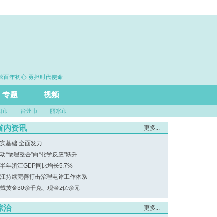
百年初心 勇担时代使命
·思维筑基 能力立身 实干建功
专题
视频
山市
台州市
丽水市
省内资讯
更多...
实基础 全面发力
动“物理整合”向“化学反应”跃升
半年浙江GDP同比增长5.7%
江持续完善打击治理电诈工作体系
截黄金30余千克、现金2亿余元
综治
更多...