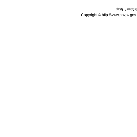
主办：中共
Copyright © http://www.pazjw