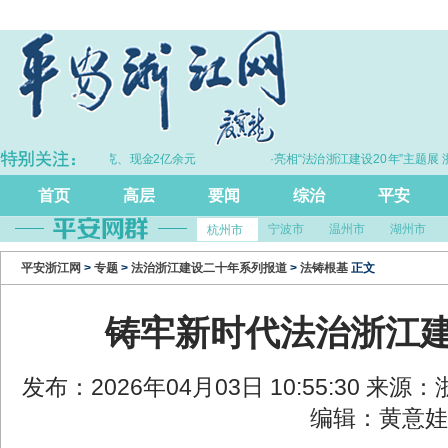
金30余千克、现金2亿余元
·亮相“法治浙江建设20年”主题展 浙江打造的
尺”引领风评行业规范发展
首页
高层
要闻
综治
平安
宁波市
温州市
湖州市
杭州市
平安浙江网
>
专题
>
法治浙江建设二十年系列报道
>
法铸根基
正文
铸牢新时代法治浙江
发布：2026年04月03日 10:55:30 来
编辑：黄意