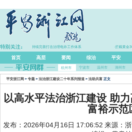
·浙江持续完善打击治理电诈工作体系
·拦截黄金30余千克、
首页
高层
要闻
综治
平安
宁波市
温州市
湖州市
杭州市
平安浙江网
>
专题
>
法治浙江建设二十年系列报道
>
法助共富
正文
以高水平法治浙江建设 助
富裕示范
发布：2026年04月16日 17:06:52 来