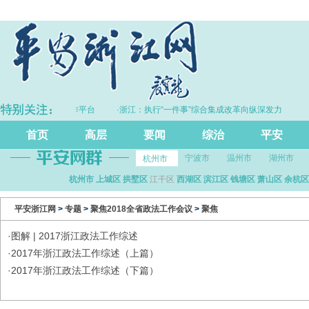
山” 边界联勤联动工作平台
·浙江：执行“一件事”综合集成改革向纵深发力
“加速度”
首页
高层
要闻
综治
平安
宁波市
温州市
湖州市
杭州市
杭州市
上城区
拱墅区
江干区
西湖区
滨江区
钱塘区
萧山区
余杭区
平安浙江网
>
专题
>
聚焦2018全省政法工作会议
>
聚焦
·
图解 | 2017浙江政法工作综述
·
2017年浙江政法工作综述（上篇）
·
2017年浙江政法工作综述（下篇）