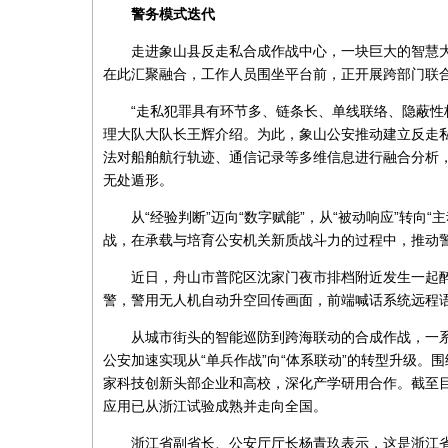
警务模式迭代
走进象山县反走私合成作战中心，一块巨大的智慧
在此汇聚融合，工作人员围坐平台前，正开展跨部门联
“走私犯罪具有环节多、链条长、单线联络、隐蔽性
理大队大队长王辉介绍。为此，象山公安推动建立反走私
法对船舶航行轨迹、通信记录等多维信息进行融合分析
无处遁形。
从“经验判断”迈向“数字赋能”，从“被动响应”转向
战，在承载与培育公安机关新质战斗力的过程中，推动
近日，舟山市普陀区沈家门夜市排档附近发生一起醉
警，警用无人机自动升空回传画面，前端喊话系统远程
从城市街头的智能巡防到跨海联动的合成作战，一
公安加速实现从“单兵作战”向“体系联动”的转型升级
家科技创新头部企业和高校，深化产学研用合作。截至目
应用已从浙江试验成熟并走向全国。
浙江省副省长、公安厅厅长杨青玖表示，这是浙江