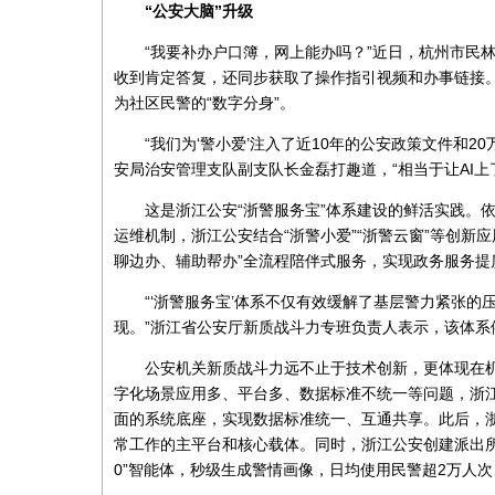
“公安大脑”升级
“我要补办户口簿，网上能办吗？”近日，杭州市民
收到肯定答复，还同步获取了操作指引视频和办事链接。
为社区民警的“数字分身”。
“我们为‘警小爱’注入了近10年的公安政策文件和
安局治安管理支队副支队长金磊打趣道，“相当于让AI上
这是浙江公安“浙警服务宝”体系建设的鲜活实践。
运维机制，浙江公安结合“浙警小爱”“浙警云窗”等创新
聊边办、辅助帮办”全流程陪伴式服务，实现政务服务提
“‘浙警服务宝’体系不仅有效缓解了基层警力紧张
现。”浙江省公安厅新质战斗力专班负责人表示，该体
公安机关新质战斗力远不止于技术创新，更体现在机
字化场景应用多、平台多、数据标准不统一等问题，浙江
面的系统底座，实现数据标准统一、互通共享。此后，浙
常工作的主平台和核心载体。同时，浙江公安创建派出所
0”智能体，秒级生成警情画像，日均使用民警超2万人