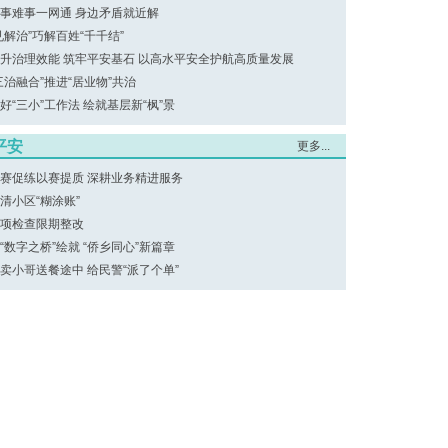
事难事一网通 身边矛盾就近解
见解治”巧解百姓“千千结”
升治理效能 筑牢平安基石 以高水平安全护航高质量发展
三治融合”推进“居业物”共治
好“三小”工作法 绘就基层新“枫”景
平安
更多...
赛促练以赛提质 深耕业务精进服务
清小区“糊涂账”
项检查限期整改
“数字之桥”绘就 “侨乡同心”新篇章
卖小哥送餐途中 给民警“派了个单”