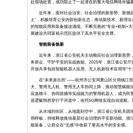
赴现场处置，成功阻止了一起潜在的重大电信网络诈骗
近年来，面对社会治安、社会治理的新形势、新挑
土”，积极培育公安内部创新生态，推动新技术、新理
的智能应用和装备接连涌现。不断完善的“专业+机制+
展建设共同富裕示范区提供了高水平安全支撑。
智能装备焕新
近年来，浙江省公安机关主动顺应社会治理新形势
务群众、守护平安的实战效能。2025年，浙江省公安厅推
开放共享包括智能机器人应用、无人机新技术应用等“十
在“未来派出所”——杭州市公安局萧山区分局钱江
犬、警用无人机、警用无人车协同上阵，推动智慧赋能
应急格斗、协同抓捕等实战能力的警用机器人，成为民警
巡逻艇悄然穿行于河道中，依托5G网络实现自动巡航
从水域到街区，从地面到空中，浙江省公安机关因
用样板，持续释放推动基层社会治理的平安新动能。浙
能装备，让群众在“无感”中收获了更高水平的安全感。