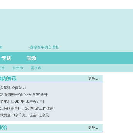
·赓续百年初心 勇担时代使命
·思维筑基 能
专题
视频
山市
台州市
丽水市
省内资讯
更多...
实基础 全面发力
动“物理整合”向“化学反应”跃升
半年浙江GDP同比增长5.7%
江持续完善打击治理电诈工作体系
截黄金30余千克、现金2亿余元
综治
更多...