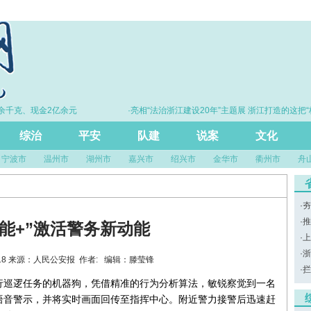
千克、现金2亿余元
·亮相“法治浙江建设20年”主题展 浙江打造的这把“标
尺”引领风评行业规范发展
综治
平安
队建
说案
文化
宁波市
温州市
湖州市
嘉兴市
绍兴市
金华市
衢州市
舟
·
夯
·
推
能+”激活警务新动能
·
上
·
浙
13:18 来源：人民公安报 作者: 编辑：滕莹锋
·
拦
行巡逻任务的机器狗，凭借精准的行为分析算法，敏锐察觉到一名
语音警示，并将实时画面回传至指挥中心。附近警力接警后迅速赶