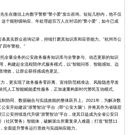
林先生在微信上向数字警察“警小爱”发出咨询。短短几秒内，他不仅
这个能秒级响应、年处理超百万人次对话的“警小爱”，如今已成
20万条真实群众咨询记录，持续打磨其知识库和应答能力。”杭州市公
了四年警校。”
依托全量业务的公安政务服务知识库与全警参与、动态更新的知识
应用，构建起全流程陪伴式服务模式，以“智能问答、智能感知、边
质增效，让群众获得感成色更足。
的压力，更实现了政务服务零距离、宣传防范精准达、风险隐患早发
系依托人工智能赋能柔性服务，正加速重构新时代警民互动模式。
制协同、数据融合与实战效能的整体跃升上。2021年，为解决数
公安开始建设“浙警智治”平台（即“公安大脑”）并将其作为省级层
江公安持续迭代升级“浙警智治”平台，使其日益成为全省公安日
（社区警务）智能体，破解派出所重复录入难题；打造“智慧11
次，全面提升警务运行质效与实战响应能力。