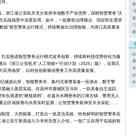
案件。
·
急
·
“
战，浙江省公安机关充分发挥本地数字产业优势，深耕智慧警务“沃
·
提
念在实战场景中深度应用。如今，一批聚焦治理痛点、回应民生需求
·
“
大数据”新型警务运行模式，持续释放出治理效能，为浙江高质量发
·
抓
·
以
，扎实推进新型警务运行模式改革创新，持续将科技优势转化为服
·
厘
出《浙江公安机关“人工智能+”行动计划（2025）版》，近期又
·
专
大应用场景”，以科技创新驱动警务工作高质量发展。
·
以
世纪城派出所，智能警务车、集约式单警装备一应俱全，数字警
·
外
深度融入基层实战。在温州市鹿城区五马街，一款具备自主追踪、
街头巡逻的“硬核搭档”。在嘉兴水网密布的江南古镇，警用无人
、重点区域探测与水质实时监测，让智慧警务延伸至水乡深处……
地制宜、大胆探索，打造出一批灵活高效、特色鲜明的智慧警务应
江省公安厅新质战斗力专班负责人介绍，一批广泛应用于实战的智