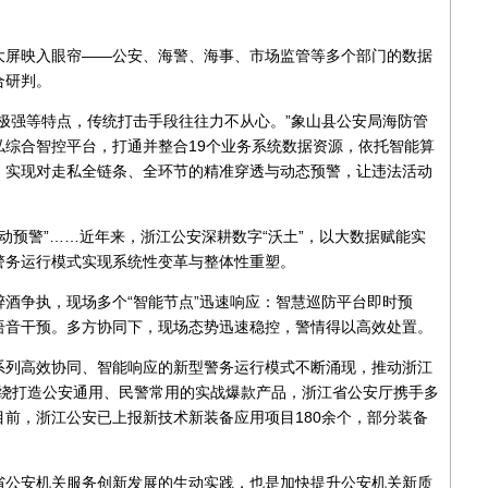
大屏映入眼帘——公安、海警、海事、市场监管等多个部门的数据
合研判。
极强等特点，传统打击手段往往力不从心。”象山县公安局海防管
综合智控平台，打通并整合19个业务系统数据资源，依托智能算
，实现对走私全链条、全环节的精准穿透与动态预警，让违法活动
“主动预警”……近年来，浙江公安深耕数字“沃土”，以大数据赋能实
警务运行模式实现系统性变革与整体性重塑。
酒争执，现场多个“智能节点”迅速响应：智慧巡防平台即时预
语音干预。多方协同下，现场态势迅速稳控，警情得以高效处置。
系列高效协同、智能响应的新型警务运行模式不断涌现，推动浙江
。围绕打造公安通用、民警常用的实战爆款产品，浙江省公安厅携手多
前，浙江公安已上报新技术新装备应用项目180余个，部分装备
省公安机关服务创新发展的生动实践，也是加快提升公安机关新质