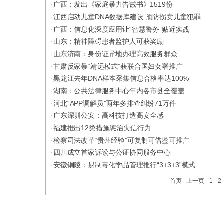
·
广西：发出《家庭暴力告诫书》1519份
·
江西启动儿童DNA数据库建设 预防拐卖儿童犯罪
·
广西：信息化深度应用让“智慧警务”贴近实战
·
山东：精神障碍患者监护人可获奖励
·
山东济南：身份证异地办理高效服务群众
·
甘肃反家暴“靖远模式”获联合国妇女署推广
·
黑龙江去年DNA样本采集信息合格率达100%
·
湖南：公共法律服务中心年内各市县全覆盖
·
河北“APP调解员”两年多排查纠纷71万件
·
广东深圳公安：高科技打造高安全感
·
福建推出12类措施惩治失信行为
·
检察司法改革“贵州经验”可复制可借鉴可推广
·
四川成立首家诉讼与公证协同服务中心
·
安徽铜陵：易制毒化学品管理推行“3+3+3”模式
首页
上一页
1
2