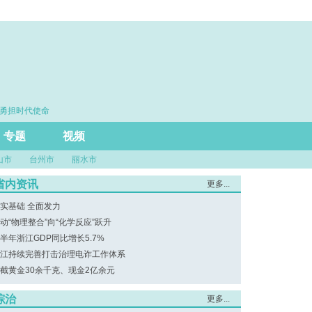
勇担时代使命
·思维筑基 能力立身 实干建功
专题
视频
山市
台州市
丽水市
省内资讯
更多...
实基础 全面发力
动“物理整合”向“化学反应”跃升
半年浙江GDP同比增长5.7%
江持续完善打击治理电诈工作体系
截黄金30余千克、现金2亿余元
综治
更多...