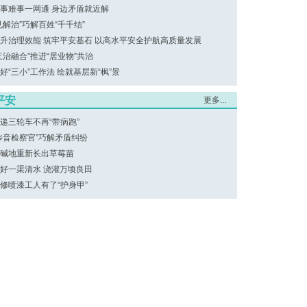
事难事一网通 身边矛盾就近解
见解治”巧解百姓“千千结”
升治理效能 筑牢平安基石 以高水平安全护航高质量发展
三治融合”推进“居业物”共治
好“三小”工作法 绘就基层新“枫”景
平安
更多...
递三轮车不再“带病跑”
乡音检察官”巧解矛盾纠纷
碱地重新长出草莓苗
好一渠清水 浇灌万顷良田
修喷漆工人有了“护身甲”