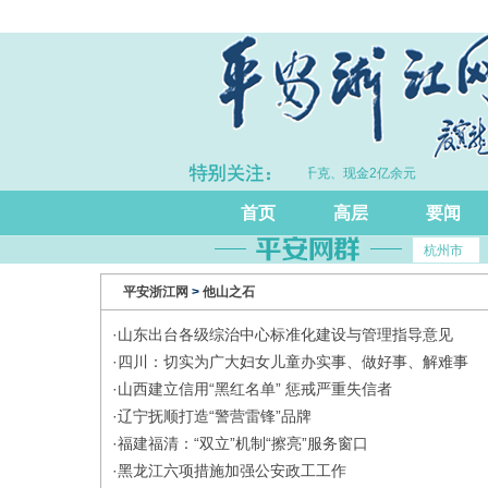
理电诈工作体系
·拦截黄金30余千克、现金2亿余元
首页
高层
要闻
杭州市
平安浙江网
>
他山之石
·
山东出台各级综治中心标准化建设与管理指导意见
·
四川：切实为广大妇女儿童办实事、做好事、解难事
·
山西建立信用“黑红名单” 惩戒严重失信者
·
辽宁抚顺打造“警营雷锋”品牌
·
福建福清：“双立”机制“擦亮”服务窗口
·
黑龙江六项措施加强公安政工工作