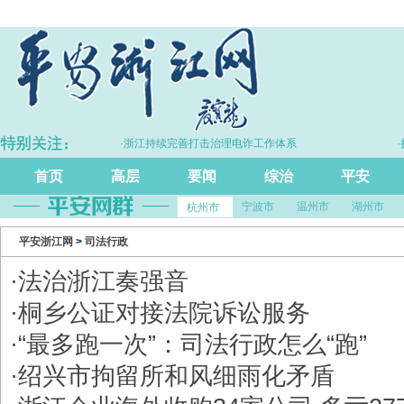
·浙江持续完善打击治理电诈工作体系
·拦
首页
高层
要闻
综治
平安
宁波市
温州市
湖州市
杭州市
平安浙江网
>
司法行政
·
法治浙江奏强音
·
桐乡公证对接法院诉讼服务
·
“最多跑一次”：司法行政怎么“跑”
·
绍兴市拘留所和风细雨化矛盾