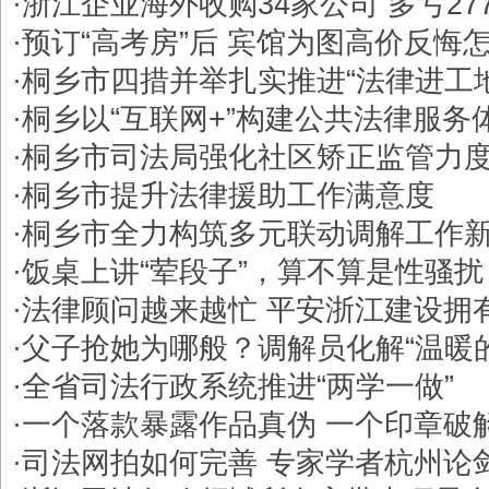
·
浙江企业海外收购34家公司 多亏27
·
预订“高考房”后 宾馆为图高价反悔
·
桐乡市四措并举扎实推进“法律进工
·
桐乡以“互联网+”构建公共法律服务
·
桐乡市司法局强化社区矫正监管力
·
桐乡市提升法律援助工作满意度
·
桐乡市全力构筑多元联动调解工作
·
饭桌上讲“荤段子”，算不算是性骚扰
·
法律顾问越来越忙 平安浙江建设拥
·
父子抢她为哪般？调解员化解“温暖
·
全省司法行政系统推进“两学一做”
·
一个落款暴露作品真伪 一个印章破
·
司法网拍如何完善 专家学者杭州论