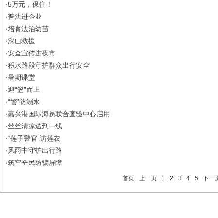
·
5万元，保住！
·
普法进企业
·
培育法治幼苗
·
深山救援
·
安全宣传进夜市
·
积水路段守护群众出行安全
·
暑期课堂
·
迎“篮”而上
·
“警”防溺水
·
嘉兴港国际海员联合查验中心启用
·
丝丝清凉送到一线
·
“莲子警官”访莲农
·
风雨中守护出行路
·
筑牢全民防骗屏障
首页
上一页
1
2
3
4
5
下一