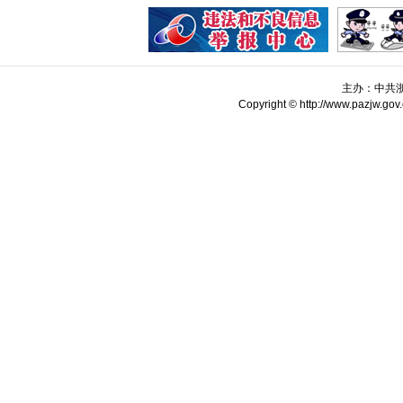
主办：中共
Copyright © http://www.pazjw