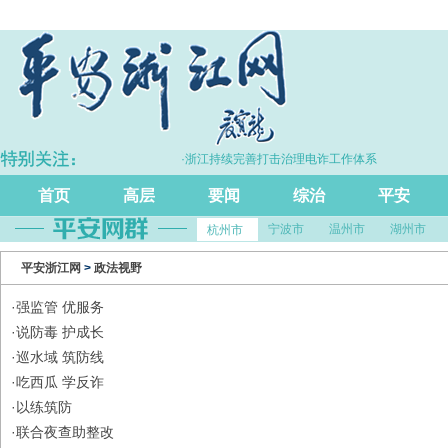
长5.7%
·浙江持续完善打击治理电诈工作体系
首页
高层
要闻
综治
平安
宁波市
温州市
湖州市
杭州市
平安浙江网
>
政法视野
·
强监管 优服务
·
说防毒 护成长
·
巡水域 筑防线
·
吃西瓜 学反诈
·
以练筑防
·
联合夜查助整改