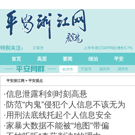
理整合”向“化学反应”跃升
·上半年浙江GDP同比增长5.7%
首页
高层
要闻
综治
平安
宁波市
温州市
湖州市
杭州市
平安浙江网
>
平安观点
·
信息泄露利剑时刻高悬
·
防范“内鬼”侵犯个人信息不该无为
·
用刑法底线托起个人信息安全
·
家暴大数据不能被“地图”带偏