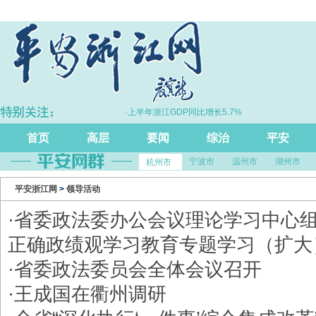
”跃升
·上半年浙江GDP同比增长5.7%
首页
高层
要闻
综治
平安
宁波市
温州市
湖州市
杭州市
平安浙江网
>
领导活动
·
省委政法委办公会议理论学习中心
正确政绩观学习教育专题学习（扩大
·
省委政法委员会全体会议召开
·
王成国在衢州调研