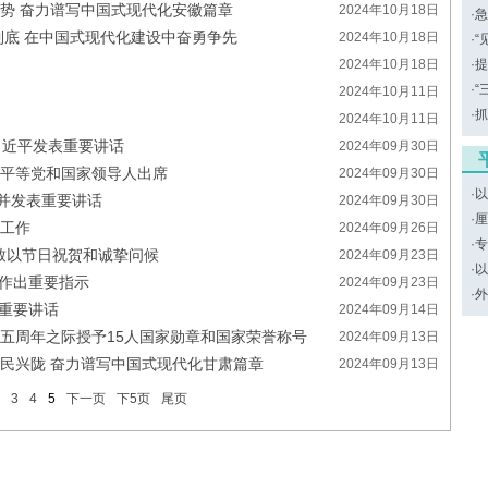
势 奋力谱写中国式现代化安徽篇章
2024年10月18日
·
急
到底 在中国式现代化建设中奋勇争先
2024年10月18日
·
“
2024年10月18日
·
提
·
“
2024年10月11日
·
抓
2024年10月11日
习近平发表重要讲话
2024年09月30日
近平等党和国家领导人出席
2024年09月30日
·
以
并发表重要讲话
2024年09月30日
·
厘
济工作
2024年09月26日
·
专
致以节日祝贺和诚挚问候
2024年09月23日
·
以
际作出重要指示
2024年09月23日
·
外
重要讲话
2024年09月14日
五周年之际授予15人国家勋章和国家荣誉称号
2024年09月13日
民兴陇 奋力谱写中国式现代化甘肃篇章
2024年09月13日
3
4
5
下一页
下5页
尾页