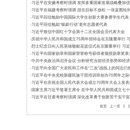
·
习近平在安徽考察时强调 发挥多重国家发展战略叠加优
·
习近平在福建考察时强调 扭住目标不放松 一张蓝图绘
·
习近平回信勉励中国国际大学生创新大赛参赛学生代表
·
习近平回信勉励“银龄行动”老年志愿者代表
·
习近平致信中国红十字会第十二次全国会员代表大会
·
庆祝中华人民共和国成立75周年招待会在京隆重举行 
·
烈士纪念日向人民英雄敬献花篮仪式在京隆重举行 习
·
习近平向国家勋章和国家荣誉称号获得者颁授勋章奖章
·
中共中央政治局召开会议 分析研究当前经济形势和经
·
习近平向全国广大农民和工作在“三农”战线上的同志们
·
习近平在中央党校新疆民族干部培训班创办70周年之
·
习近平在庆祝全国人民代表大会成立70周年大会上发表
·
国家主席习近平签署主席令 在中华人民共和国成立七十
·
习近平在甘肃考察时强调 深化改革勇于创新苦干实干富
首页
上一页
1
2