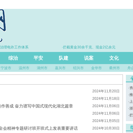
治理电诈工作体系
·拦截黄金30余千克、现金2亿余元
综治
平安
队建
说案
文化
宁波市
温州市
湖州市
嘉兴市
绍兴市
金华市
衢州市
舟
·
夯
2024年11月20日
·
推
2024年11月18日
·
上
善作善成 奋力谱写中国式现代化湖北篇章
2024年11月06日
·
浙
2024年11月06日
·
拦
2024年11月05日
全会精神专题研讨班开班式上发表重要讲话
2024年10月30日