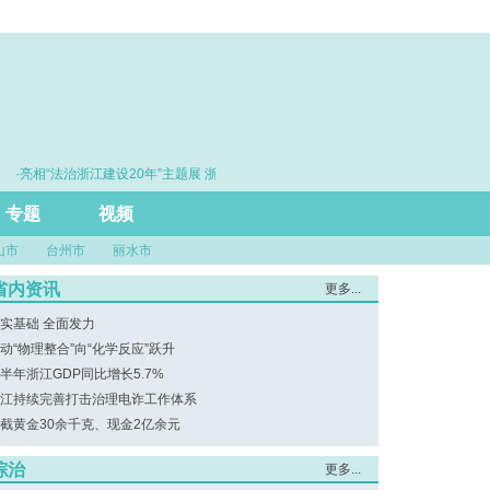
·亮相“法治浙江建设20年”主题展 浙江打造的这把“标
·赓续百年初心
尺”引领风评行业规范发展
专题
视频
山市
台州市
丽水市
省内资讯
更多...
实基础 全面发力
动“物理整合”向“化学反应”跃升
半年浙江GDP同比增长5.7%
江持续完善打击治理电诈工作体系
截黄金30余千克、现金2亿余元
综治
更多...