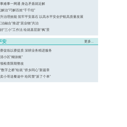
事难事一网通 身边矛盾就近解
见解治”巧解百姓“千千结”
升治理效能 筑牢平安基石 以高水平安全护航高质量发展
三治融合”推进“居业物”共治
好“三小”工作法 绘就基层新“枫”景
平安
更多...
赛促练以赛提质 深耕业务精进服务
清小区“糊涂账”
项检查限期整改
“数字之桥”绘就 “侨乡同心”新篇章
卖小哥送餐途中 给民警“派了个单”