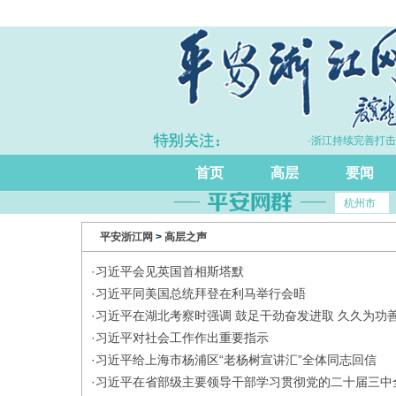
·上半年浙江GDP同比增长5.7%
·浙江持续完善打击
首页
高层
要闻
杭州市
平安浙江网
>
高层之声
·
习近平会见英国首相斯塔默
·
习近平同美国总统拜登在利马举行会晤
·
习近平在湖北考察时强调 鼓足干劲奋发进取 久久为功
·
习近平对社会工作作出重要指示
·
习近平给上海市杨浦区“老杨树宣讲汇”全体同志回信
·
习近平在省部级主要领导干部学习贯彻党的二十届三中