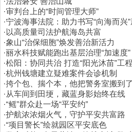
·
法治磐安 善治山城
·
审判台上的“时间管理大师”
·
宁波海事法院：助力书写“向海而兴
·
以高质量司法护航海岛共富
·
象山“治保细胞”焕发善治新活力
·
丽水科技赋能跑出基层治理“加速度”
·
松阳：协同共治 打造“阳光沐苗”工
·
杭州钱塘建立疑难案件会诊机制
·
挎个包、揣个本，他把警务室搬到
·
从车间到田埂，藏蓝身影始终在线
·
“鳐”群众赴一场“平安约”
·
护航浓浓烟火气，守护平安共富路
·
“项目警长”绘就园区平安底色