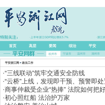
·上半年浙江GDP同比增长5.7%
·浙江持
首页
高层
要闻
综治
平安
宁波市
温州市
湖州市
杭州市
平安浙江网
>
政法工作
·
“三线联动”筑牢交通安全防线
·
“云桥”上线，发现即干预、预警即处
·
商事仲裁受企业“热捧” 法院如何把
·
初心照红船 法治护万家