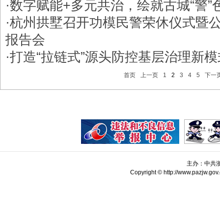
·
数字赋能+多元共治，绘就古城“警”
·
杭州拱墅召开功模民警荣休仪式暨
报告会
·
打造“拉链式”源头防控基层治理新模
首页
上一页
1
2
3
4
5
下一
主办：中共
Copyright © http://www.pazjw