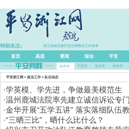
%
·浙江持续完善打击治理电诈工作体系
·
首页
高层
要闻
综治
平安
宁波市
温州市
湖州市
杭州市
平安浙江网
>
政法工作
>
队伍动态
·
​学英模、学先进，争做最美模范生
·
温州鹿城法院率先建立诚信诉讼专
·
​金华开展“五学五讲” 落实落细队伍
·
​“三晒三比”，晒什么比什么？