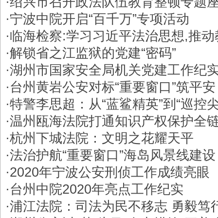
·
绍兴市召开政法队伍教育整顿专题
·
宁波中院开启“百千万”专项活动
·
临海检察:学习习近平法治思想,推
·
解锁省之江监狱的党建“密码”
·
湖州市国家安全局机关党建工作纪
·
台州黄岩公安对标“重要窗口”筑平安
·
特警李思超：从“蓝鲨精英”到“巡控尖
·
温州瓯海法院打通知识产权保护全
·
​杭州下城法院：文明之花耀天平
·
​法治护航“重要窗口”海岛风景线建设
·
2020年宁波公安刑侦工作成绩亮眼
·
台州中院2020年亮点工作纪实
·
浦江法院：司法为民不移志 勇毅笃